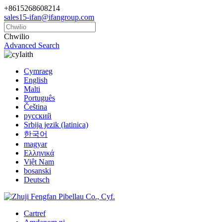
+8615268608214
sales15-ifan@ifangroup.com
Chwilio
Advanced Search
Iaith
Cymraeg
English
Malti
Português
Čeština
русский
Srbija jezik (latinica)
한국어
magyar
Ελληνικά
Việt Nam
bosanski
Deutsch
Cartref