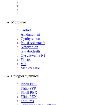
Mordwyo
Cartref
Amdanom ni
Cynhyrchion
Polisi Asiantaeth
Newyddion
Gwybodaeth
Cysylltwch â Ni
Fideos
VR
Map o'r safle
Categori cynnyrch
Pibell PPR
Ffitio PPR
Pibell PEX
Ffitio PEX
Falf Pres