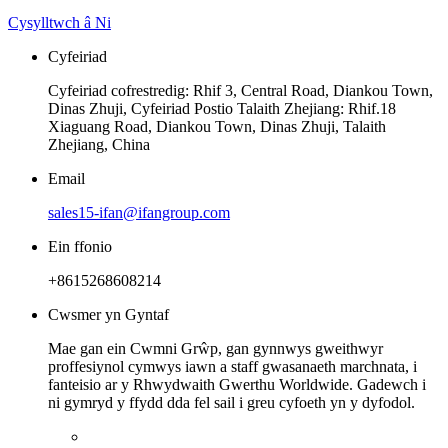
Cysylltwch â Ni
Cyfeiriad
Cyfeiriad cofrestredig: Rhif 3, Central Road, Diankou Town,
Dinas Zhuji, Cyfeiriad Postio Talaith Zhejiang: Rhif.18
Xiaguang Road, Diankou Town, Dinas Zhuji, Talaith
Zhejiang, China
Email
sales15-ifan@ifangroup.com
Ein ffonio
+8615268608214
Cwsmer yn Gyntaf
Mae gan ein Cwmni Grŵp, gan gynnwys gweithwyr
proffesiynol cymwys iawn a staff gwasanaeth marchnata, i
fanteisio ar y Rhwydwaith Gwerthu Worldwide. Gadewch i
ni gymryd y ffydd dda fel sail i greu cyfoeth yn y dyfodol.