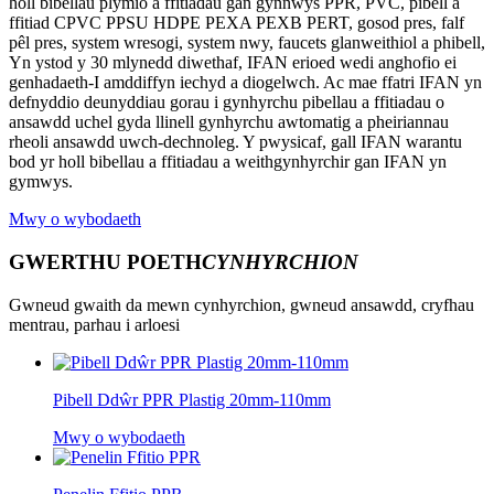
holl bibellau plymio a ffitiadau gan gynnwys PPR, PVC, pibell a
ffitiad CPVC PPSU HDPE PEXA PEXB PERT, gosod pres, falf
pêl pres, system wresogi, system nwy, faucets glanweithiol a phibell,
Yn ystod y 30 mlynedd diwethaf, IFAN erioed wedi anghofio ei
genhadaeth-I amddiffyn iechyd a diogelwch. Ac mae ffatri IFAN yn
defnyddio deunyddiau gorau i gynhyrchu pibellau a ffitiadau o
ansawdd uchel gyda llinell gynhyrchu awtomatig a pheiriannau
rheoli ansawdd uwch-dechnoleg. Y pwysicaf, gall IFAN warantu
bod yr holl bibellau a ffitiadau a weithgynhyrchir gan IFAN yn
gymwys.
Mwy o wybodaeth
GWERTHU POETH
CYNHYRCHION
Gwneud gwaith da mewn cynhyrchion, gwneud ansawdd, cryfhau
mentrau, parhau i arloesi
Pibell Ddŵr PPR Plastig 20mm-110mm
Mwy o wybodaeth