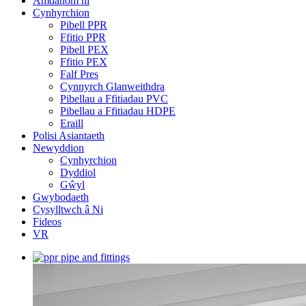
Amdanom ni
Cynhyrchion
Pibell PPR
Ffitio PPR
Pibell PEX
Ffitio PEX
Falf Pres
Cynnyrch Glanweithdra
Pibellau a Ffitiadau PVC
Pibellau a Ffitiadau HDPE
Eraill
Polisi Asiantaeth
Newyddion
Cynhyrchion
Dyddiol
Gŵyl
Gwybodaeth
Cysylltwch â Ni
Fideos
VR