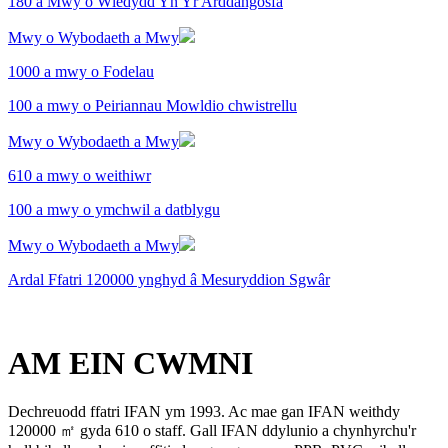
180 a Mwy o Wledydd Yn Yr Arddangosfa
Mwy o Wybodaeth a Mwy
1000 a mwy o Fodelau
100 a mwy o Peiriannau Mowldio chwistrellu
Mwy o Wybodaeth a Mwy
610 a mwy o weithiwr
100 a mwy o ymchwil a datblygu
Mwy o Wybodaeth a Mwy
Ardal Ffatri 120000 ynghyd â Mesuryddion Sgwâr
AM EIN CWMNI
Dechreuodd ffatri IFAN ym 1993. Ac mae gan IFAN weithdy
120000 ㎡ gyda 610 o staff. Gall IFAN ddylunio a chynhyrchu'r