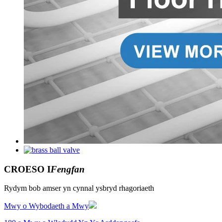
CROESO I
Fengfan
Rydym bob amser yn cynnal ysbryd rhagoriaeth
Mwy o Wybodaeth a Mwy