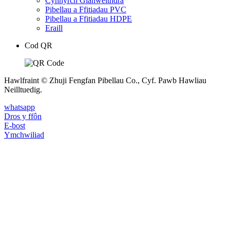
Cynnyrch Glanweithdra
Pibellau a Ffitiadau PVC
Pibellau a Ffitiadau HDPE
Eraill
Cod QR
Hawlfraint © Zhuji Fengfan Pibellau Co., Cyf. Pawb Hawliau
Neilltuedig.
whatsapp
Dros y ffôn
E-bost
Ymchwiliad